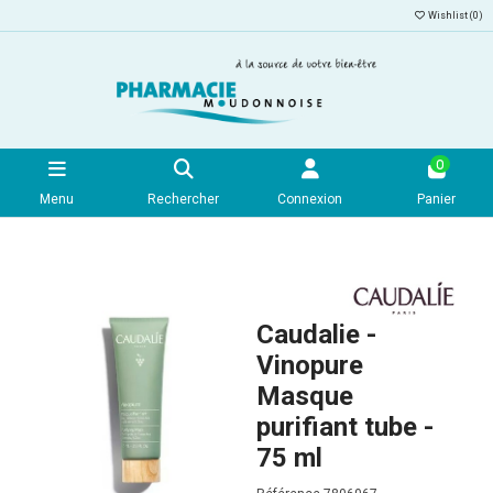
Wishlist (
0
)
0
Menu
Rechercher
Connexion
Panier
Caudalie -
Vinopure
Masque
purifiant tube -
75 ml