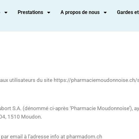
p
Prestations
A propos de nous
Gardes et
 aux utilisateurs du site https://pharmaciemoudonnoise.ch/sh
 Aubort S.A. (dénommé ci-après ‘Pharmacie Moudonnoise’),
 204, 1510 Moudon.
e par email à l’adresse info at pharmadom.ch