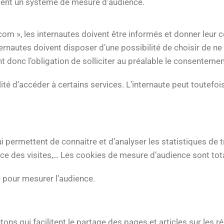
dent un système de mesure d’audience.
écom », les internautes doivent être informés et donner leur
nautes doivent disposer d’une possibilité de choisir de ne pa
nt donc l’obligation de solliciter au préalable le consentemen
ilité d’accéder à certains services. L’internaute peut toutefo
permettent de connaitre et d’analyser les statistiques de tra
nance des visites,… Les cookies de mesure d’audience sont t
ée pour mesurer l’audience.
ns qui facilitent le partage des pages et articles sur les r