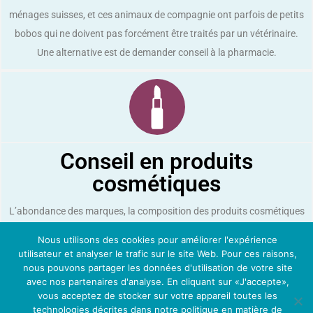
ménages suisses, et ces animaux de compagnie ont parfois de petits
bobos qui ne doivent pas forcément être traités par un vétérinaire.
Une alternative est de demander conseil à la pharmacie.
Conseil en produits
cosmétiques
L’abondance des marques, la composition des produits cosmétiques
et la qualité de votre peau rend le choix particulièrement difficile.
Nous utilisons des cookies pour améliorer l'expérience
Votre pharmacie vous conseille dans le choix du produit le plus
utilisateur et analyser le trafic sur le site Web. Pour ces raisons,
nous pouvons partager les données d'utilisation de votre site
adapté pour vous.
avec nos partenaires d'analyse. En cliquant sur «J'accepte»,
vous acceptez de stocker sur votre appareil toutes les
technologies décrites dans notre politique en matière de