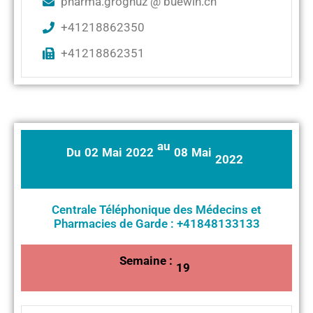
pharma.grognuz @ buewin.ch
+41218862350
+41218862351
au
Du
02
Mai
2022
08
Mai
2022
Centrale Téléphonique des Médecins et
Pharmacies de Garde : +41848133133
Semaine :
19