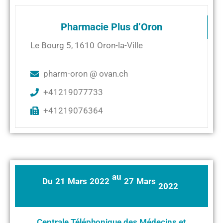
Pharmacie Plus d’Oron
Le Bourg 5
,
1610
Oron-la-Ville
pharm-oron @ ovan.ch
+41219077733
+41219076364
au
Du
21
Mars
2022
27
Mars
2022
Centrale Téléphonique des Médecins et