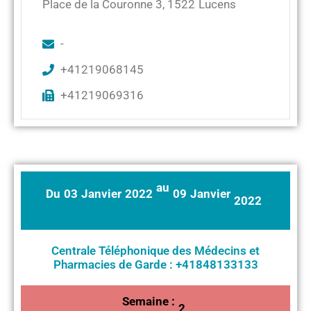
Place de la Couronne 3
,
1522
Lucens
-
+41219068145
+41219069316
au
Du
03
Janvier
2022
09
Janvier
2022
Centrale Téléphonique des Médecins et
Pharmacies de Garde : +41848133133
Semaine :
2