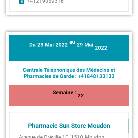
+41219069316
au
Du
23
Mai
2022
29
Mai
2022
Centrale Téléphonique des Médecins et
Pharmacies de Garde : +41848133133
Semaine :
22
Pharmacie Sun Store Moudon
Avenue de Préville 1C
,
1510
Moudon