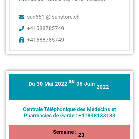
sun661 @ sunstore.ch
+41588785740
+41588785749
au
Du
30
Mai
2022
05
Juin
2022
Centrale Téléphonique des Médecins et
Pharmacies de Garde : +41848133133
Semaine :
23