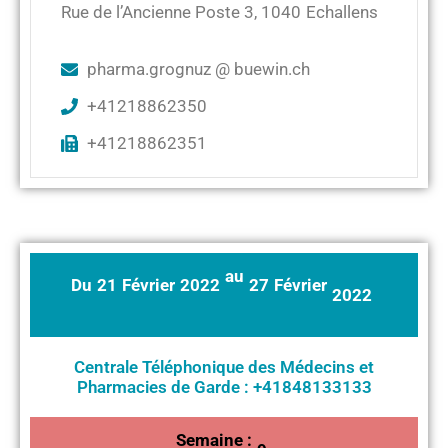
Rue de l’Ancienne Poste 3
,
1040
Echallens
pharma.grognuz @ buewin.ch
+41218862350
+41218862351
au
Du
21
Février
2022
27
Février
2022
Centrale Téléphonique des Médecins et
Pharmacies de Garde : +41848133133
Semaine :