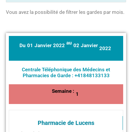
Vous avez la possibilité de filtrer les gardes par mois.
au
Du
01
Janvier
2022
02
Janvier
2022
Centrale Téléphonique des Médecins et
Pharmacies de Garde : +41848133133
Semaine :
1
Pharmacie de Lucens