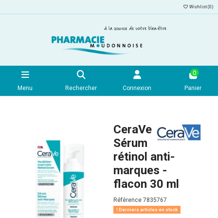
Wishlist (
0
)
0
Menu
Rechercher
Connexion
Panier
CeraVe
Sérum
rétinol anti-
marques -
flacon 30 ml
Référence
7835767
Derniers articles en stock