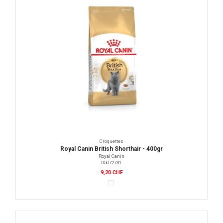
Croquettes
Royal Canin British Shorthair - 400gr
Royal Canin
05072731
9,20 CHF