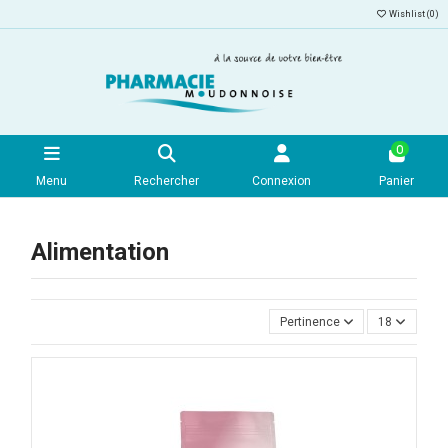
Wishlist (
0
)
0
Menu
Rechercher
Connexion
Panier
Alimentation
Pertinence
18