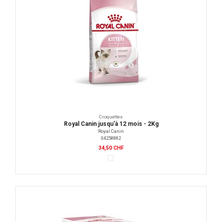
Croquettes
Royal Canin jusqu'à 12 mois - 2Kg
Royal Canin
04258882
34,50 CHF