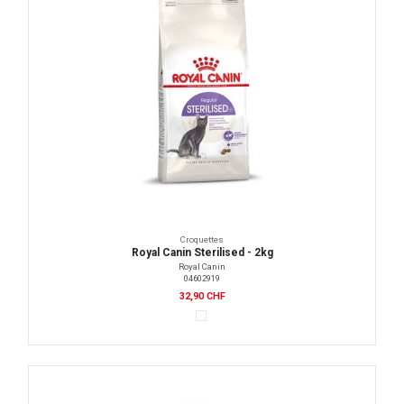
Croquettes
Royal Canin Sterilised - 2kg
Royal Canin
04602919
32,90 CHF