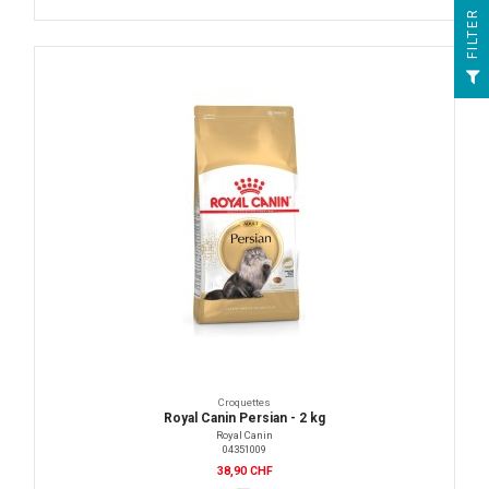
R
F
I
L
T
E
Croquettes
Royal Canin Persian - 2 kg
Royal Canin
04351009
38,90 CHF