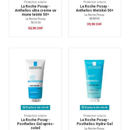
Protection solaire
Protection solaire
La Roche Posay -
La Roche Posay -
Anthelios ultra creme uv
Anthelios Wetskin 50+
mune teinté 50+
La Roche-Posay
6828065
La Roche-Posay
7815155
39,90 CHF
30,90 CHF
Rupture de stock
Rupture de stock
Protection solaire
Protection solaire
La Roche Posay -
La Roche Posay -
Posthelios Gel après-
Posthelios Hydra-Gel
soleil
La Roche-Posay