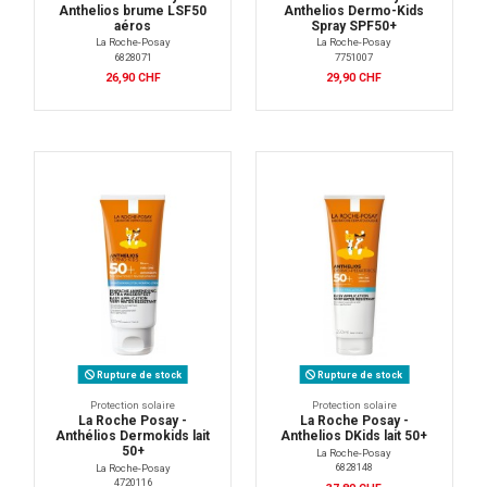
Anthelios brume LSF50
Anthelios Dermo-Kids
aéros
Spray SPF50+
La Roche-Posay
La Roche-Posay
6828071
7751007
26,90 CHF
29,90 CHF
Rupture de stock
Rupture de stock
Protection solaire
Protection solaire
La Roche Posay -
La Roche Posay -
Anthélios Dermokids lait
Anthelios DKids lait 50+
50+
La Roche-Posay
6828148
La Roche-Posay
4720116