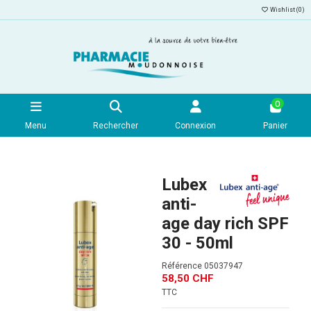
Wishlist (
0
)
0
Menu
Rechercher
Connexion
Panier
Lubex
anti-
age day rich SPF
30 - 50ml
Référence
05037947
58,50 CHF
TTC