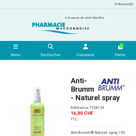
Wishlist (
0
)
0
Menu
Rechercher
Connexion
Panier
Anti-
Brumm
- Naturel spray
Référence
7538139
16,80 CHF
TTC
Anti-Brumm® Naturel, spray 150