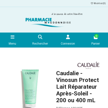
Wishlist (
0
)
0
Menu
Rechercher
Connexion
Panier
Caudalie -
Vinosun Protect
Lait Réparateur
Après-Soleil -
200 ou 400 mL