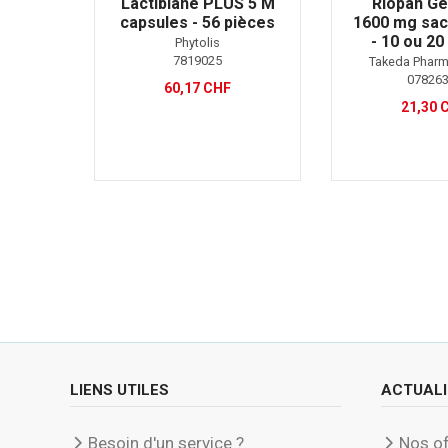
Lactibiane PLUS 5 M
Riopan Ge
capsules - 56 pièces
1600 mg sac
- 10 ou 20
Phytolis
7819025
Takeda Pharm
07826
60,17 CHF
21,30 
LIENS UTILES
ACTUALI
Besoin d'un service ?
Nos of