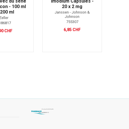
avec du séné
Imodium Capsules -
Riop
acon - 100 ml
20 x 2 mg
m
 200 ml
Janssen - Johnson &
Take
Johnson
Zeller
755307
186817
6,85 CHF
90 CHF