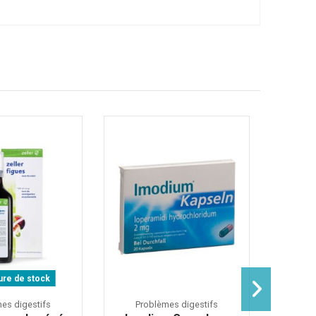
ure de stock
es digestifs
Problèmes digestifs
Pro