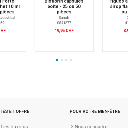
l Forte
Bioflorin capsules
Figues 
het 10 ml
boite - 25 ou 50
sirop fl
 pièces
pièces
ou
aceutical
Sanofi
369
0841277
4
CHF
19,95 CHF
8,
TÉS ET OFFRE
POUR VOTRE BIEN-ÊTRE
fres du mois
Nous connaitre