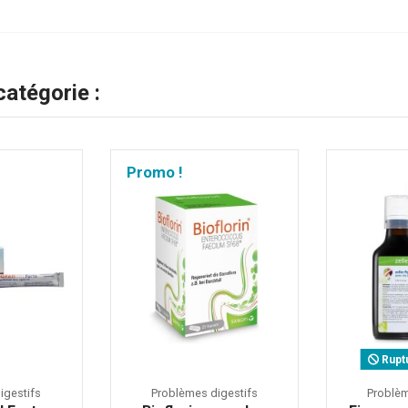
atégorie :
Promo !
Rupt
igestifs
Problèmes digestifs
Problèm