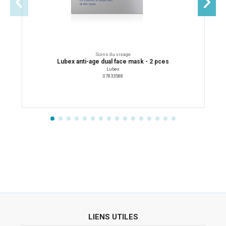
Soins du visage
Lubex anti-age dual face mask - 2 pces
Lubex
07833588
LIENS UTILES