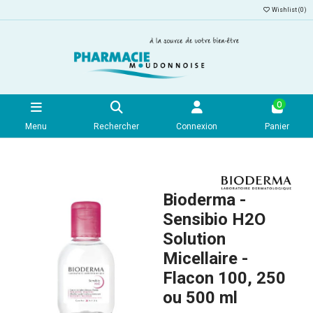
Wishlist (
0
)
0
Menu
Rechercher
Connexion
Panier
Bioderma -
Sensibio H2O
Solution
Micellaire -
Flacon 100, 250
ou 500 ml