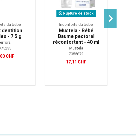
Rupture de stock
orts du bébé
Inconforts du bébé
In
 dentition
Mustela - Bébé
Si
es - 7.5 g
Baume pectoral
pec
réconfortant - 40 ml
enfan
erfora
975233
Mustela
7055872
,80 CHF
17,11 CHF