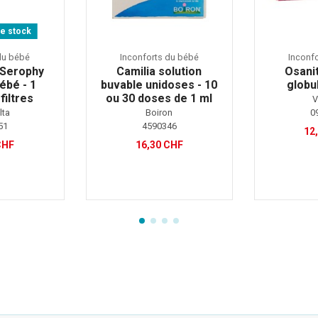
e stock
du bébé
Inconforts du bébé
Inconf
- Serophy
Camilia solution
Osanit
bé - 1
buvable unidoses - 10
globul
filtres
ou 30 doses de 1 ml
V
0
lta
Boiron
51
4590346
12
CHF
16,30 CHF