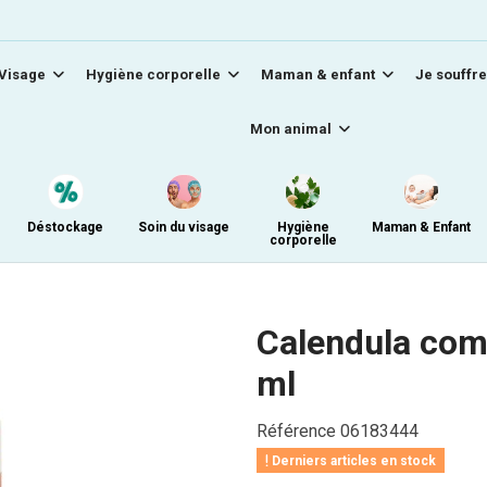
Visage
Hygiène corporelle
Maman & enfant
Je souffre
Mon animal
Déstockage
Soin du visage
Hygiène
Maman & Enfant
corporelle
Calendula comp
ml
Référence
06183444
Derniers articles en stock