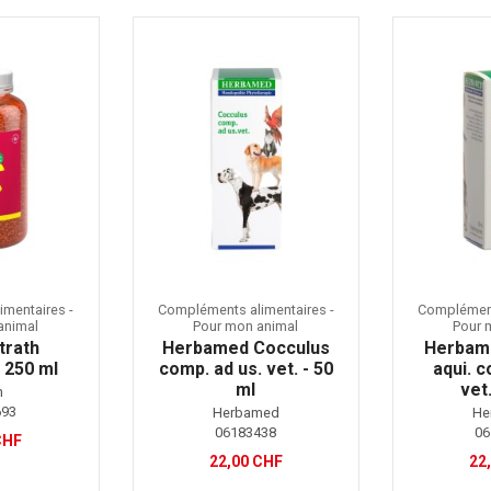
mentaires -
Compléments alimentaires -
Complément
animal
Pour mon animal
Pour 
trath
Herbamed Cocculus
Herbam
- 250 ml
comp. ad us. vet. - 50
aqui. c
ml
vet.
h
693
Herbamed
He
06183438
06
CHF
22,00 CHF
22