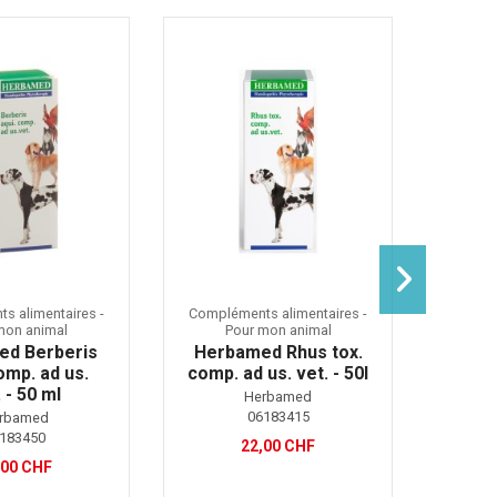
s alimentaires -
Compléments alimentaires -
Complé
mon animal
Pour mon animal
P
ed Berberis
Herbamed Rhus tox.
Herb
omp. ad us.
comp. ad us. vet. - 50l
alb
 - 50 ml
Herbamed
06183415
rbamed
183450
22,00 CHF
,00 CHF