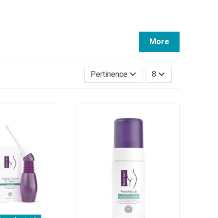
More
Pertinence
8