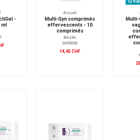
Rupt
l
Accueil
tiGel -
Multi-Gyn comprimés
Multi
 ml
effervescents - 10
vag
comprimés
co
n
effe
7
Bioclin
co
2655656
HF
14,45 CHF
2