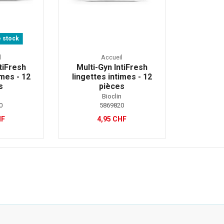
 stock
l
Accueil
tiFresh
Multi-Gyn IntiFresh
imes - 12
lingettes intimes - 12
s
pièces
n
Bioclin
0
5869820
HF
4,95 CHF