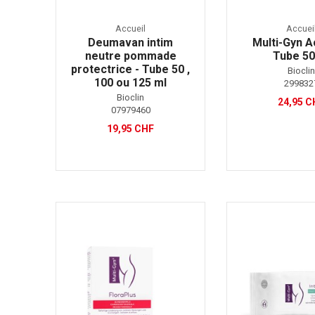
Accueil
Accuei
Deumavan intim
Multi-Gyn Ac
neutre pommade
Tube 50
protectrice - Tube 50 ,
Biocli
100 ou 125 ml
299832
Bioclin
24,95 C
07979460
19,95 CHF