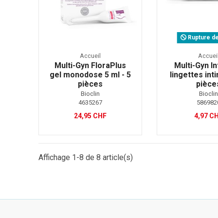
Rupture de
Accueil
Accuei
Multi-Gyn FloraPlus
Multi-Gyn In
gel monodose 5 ml - 5
lingettes int
pièces
pièce
Bioclin
Biocli
4635267
586982
24,95 CHF
4,97 C
Affichage 1-8 de 8 article(s)