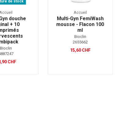
ure de stock
Accueil
Accueil
-Gyn douche
Multi-Gyn FemiWash
inal + 10
mousse - Flacon 100
mprimés
ml
rvescents
Bioclin
mbipack
2655662
Bioclin
15,60 CHF
4887247
8,90 CHF