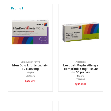
Promo !
Douleurs et fièvre
Allergies
Irfen Dolo L forte Lactab -
Levocet-Mepha Allergie
10 x 400 mg
comprimé 5 mg - 10, 30
ou 50 pièces
Mepha
7526076
Mepha
7796097
8,20 CHF
9,90 CHF