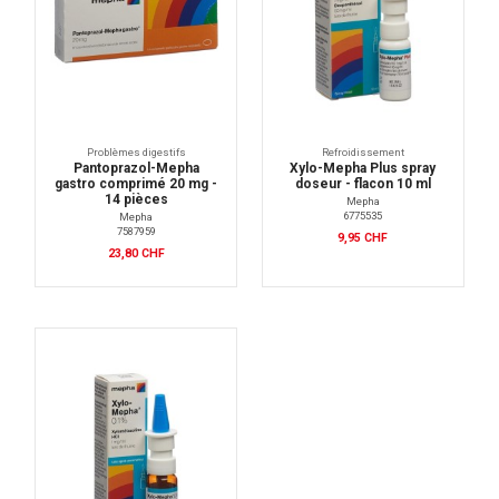
Problèmes digestifs
Refroidissement
Pantoprazol-Mepha
Xylo-Mepha Plus spray
gastro comprimé 20 mg -
doseur - flacon 10 ml
14 pièces
Mepha
6775535
Mepha
7587959
9,95 CHF
23,80 CHF