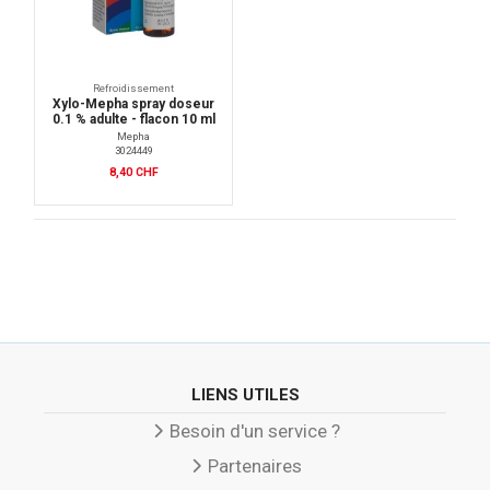
Refroidissement
Xylo-Mepha spray doseur
0.1 % adulte - flacon 10 ml
Mepha
3024449
8,40 CHF
LIENS UTILES
Besoin d'un service ?
Partenaires