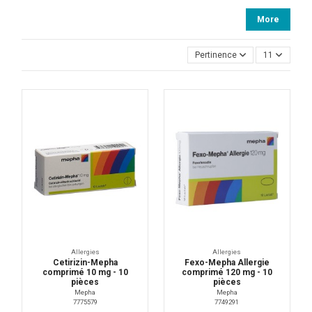
More
Pertinence
11
Allergies
Allergies
Cetirizin-Mepha
Fexo-Mepha Allergie
comprimé 10 mg - 10
comprimé 120 mg - 10
pièces
pièces
Mepha
Mepha
7775579
7749291