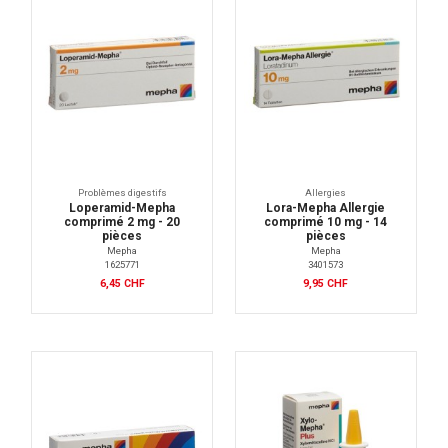
Problèmes digestifs
Allergies
Loperamid-Mepha
Lora-Mepha Allergie
comprimé 2 mg - 20
comprimé 10 mg - 14
pièces
pièces
Mepha
Mepha
1625771
3401573
6,45 CHF
9,95 CHF