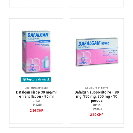
Rupture de stock
Douleurs et fièvre
Douleurs et fièvre
Dafalgan sirop 30 mg/ml
Dafalgan suppositoire - 80
enfant flacon - 90 ml
mg, 150 mg, 300 mg - 10
pièces
UPSA
1340235
UPSA
1498893
2,26 CHF
2,10 CHF