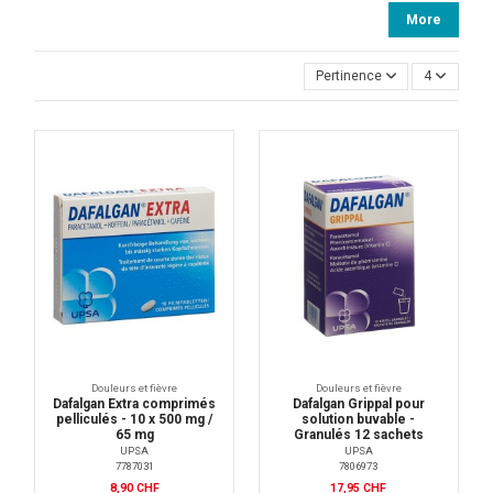
More
Pertinence
4
Douleurs et fièvre
Douleurs et fièvre
Dafalgan Extra comprimés
Dafalgan Grippal pour
pelliculés - 10 x 500 mg /
solution buvable -
65 mg
Granulés 12 sachets
UPSA
UPSA
7787031
7806973
8,90 CHF
17,95 CHF